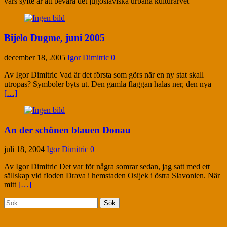
vars syfte är att bevara det jugoslaviska urbana kulturarvet
Bijelo Dugme, juni 2005
december 18, 2005
Igor Dimitric
0
Av Igor Dimitric Vad är det första som görs när en ny stat skall
utropas? Symboler byts ut. Den gamla flaggan halas ner, den nya
[…]
An der schönen blauen Donau
juli 18, 2004
Igor Dimitric
0
Av Igor Dimitric Det var för några somrar sedan, jag satt med ett
sällskap vid floden Drava i hemstaden Osijek i östra Slavonien. När
mitt
[…]
Sök
efter: