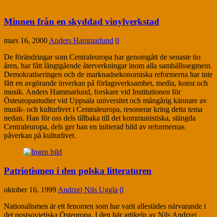
Minnen från en skyddad vinylverkstad
mars 16, 2000
Anders Hammarlund
0
De förändringar som Centraleuropa har genomgått de senaste tio
åren, har fått långtgående återverkningar inom alla samhällssegment.
Demokratiseringen och de marknadsekonomiska reformerna har inte
fått en avgörande inverkan på förlagsverksamhet, media, konst och
musik. Anders Hammarlund, forskare vid Institutionen för
Östeuropastudier vid Uppsala universitet och mångårig kännare av
musik- och kulturlivet i Centraleuropa, resonerar kring detta tema
nedan. Han för oss dels tillbaka till det kommunistiska, stängda
Centraleuropa, dels ger han en initierad bild av reformernas
påverkan på kulturlivet.
Patriotismen i den polska litteraturen
oktober 16, 1999
Andrzej Nils Uggla
0
Nationalismen är ett fenomen som har varit allestädes närvarande i
det postsovjetiska Östeuropa. I den här artikeln av Nils Andrzej