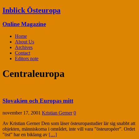
Inblick Östeuropa
Online Magazine
Home
About Us
Archives
Contact
Editors note
Centraleuropa
Slovakien och Europas mitt
november 17, 2001
Kristian Gerner
0
Av Kristian Gerner Den som läser östeuropastudier lär sig snabbt att
objekten, människorna i området, inte vill vara ”östeu­ro­­péer”. Ordet
”öst” har en biklang av
[…]