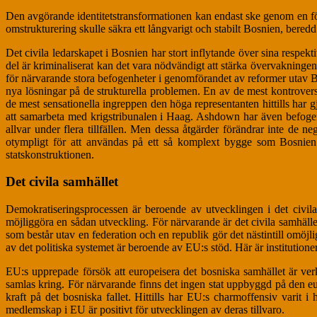
Den avgörande identitetstransformationen kan endast ske genom en förs
omstrukturering skulle säkra ett långvarigt och stabilt Bosnien, beredd
Det civila ledarskapet i Bosnien har stort inflytande över sina respekti
del är kriminaliserat kan det vara nödvändigt att stärka övervakning
för närvarande stora befogenheter i genomförandet av reformer utav B
nya lösningar på de strukturella problemen. En av de mest kontroversiel
de mest sensationella ingreppen den höga representanten hittills har 
att samarbeta med krigstribunalen i Haag. Ashdown har även befogen
allvar under flera tillfällen. Men dessa åtgärder förändrar inte de 
otympligt för att användas på ett så komplext bygge som Bosnien 
statskonstruktionen.
Det civila samhället
Demokratiseringsprocessen är beroende av utvecklingen i det civila s
möjliggöra en sådan utveckling. För närvarande är det civila samhälle
som består utav en federation och en republik gör det nästintill omöjli
av det politiska systemet är beroende av EU:s stöd. Här är institutio
EU:s upprepade försök att europeisera det bosniska samhället är ver
samlas kring. För närvarande finns det ingen stat uppbyggd på den eu
kraft på det bosniska fallet. Hittills har EU:s charmoffensiv varit
medlemskap i EU är positivt för utvecklingen av deras tillvaro.