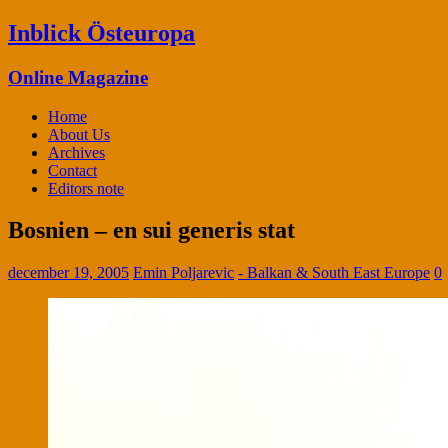
Inblick Östeuropa
Online Magazine
Home
About Us
Archives
Contact
Editors note
Bosnien – en sui generis stat
december 19, 2005
Emin Poljarevic
- Balkan & South East Europe
0