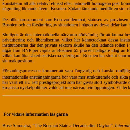
konstaterar att alla relativt etniskt eller nationellt homogena post-ko
någonting liknande även i Bosnien. Sådant tänkande medför en stor risk 
De olika orosmoment som Kosovodilemmat, statusen av provinsen
Bosnien och en försämring av situationen i någon av dessa delar kan 
Slutligen är den internationella närvaron nödvändig för att kunna b
privatisering och liberalisering, vilket har kännetecknat dessa instit
institutionerna där den privata sektorn skulle ha den ledande rollen 
utgår från BNP per capita är Bosnien 65 procent fattigare idag än f
vilket kan öka säkerhetsriskerna ytterligare. Bosnien har slukat enorm
sin maktposition.
Försoningsprocessen kommer att vara långvarig och kanske omöjlig a
internationella ansträngningarna bör vara mer strukturerade och sikta
har varit ett EU-lett prestigeprojekt som har givits stort symbolvärd
kroatiska nyckelpolitiker valde att inte närvara vid öppningen. Ett tec
För vidare information läs gärna
Bose Sumnatra, ”The Bosnian State a Decade after Dayton”,
Interna