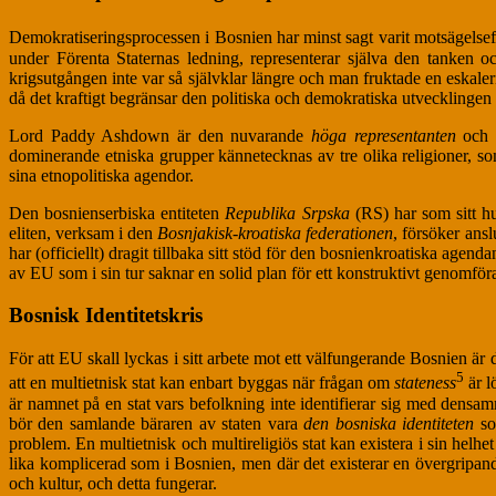
Demokratiseringsprocessen i Bosnien har minst sagt varit motsägelsef
under Förenta Staternas ledning, representerar själva den tanken 
krigsutgången inte var så självklar längre och man fruktade en eskale
då det kraftigt begränsar den politiska och demokratiska utvecklingen 
Lord Paddy Ashdown är den nuvarande
höga representanten
och h
dominerande etniska grupper kännetecknas av tre olika religioner, som 
sina etnopolitiska agendor.
Den bosnienserbiska entiteten
Republika Srpska
(RS) har som sitt hu
eliten, verksam i den
Bosnjakisk-kroatiska federationen
, försöker ansl
har (officiellt) dragit tillbaka sitt stöd för den bosnienkroatiska age
av EU som i sin tur saknar en solid plan för ett konstruktivt genomför
Bosnisk Identitetskris
För att EU skall lyckas i sitt arbete mot ett välfungerande Bosnien är
5
att en multietnisk stat kan enbart byggas när frågan om
stateness
är l
är namnet på en stat vars befolkning inte identifierar sig med densam
bör den samlande bäraren av staten vara
den bosniska identiteten
so
problem. En multietnisk och multireligiös stat kan existera i sin hel
lika komplicerad som i Bosnien, men där det existerar en övergripande
och kultur, och detta fungerar.