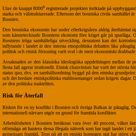
6
Utav de knappt 8000
registrerade projekten inriktade på uppbyggande
starka och välstrukturerade. Eftersom det bosniska civila samhället ä
Bosnien.
Den bosniska ekonomin har under efterkrigsåren aldrig återhämtat sig,
som kännetecknade Bosniens ekonomi före kriget går på sparlåga.
Bosniens tröga samhälleliga utveckling, dessutom kan det korroder
inflytande i landet är den interna etnopolitiska debatten lika påtagli
politisk och etnisk försoning varit sval i de mest ekonomiskt drabbade 
Avsaknaden av den klassiska ideologiska uppdelningen mellan de poli
flesta fall agerar irrationellt. Etnisk chauvinism har varit det största
status quo, dvs. en samhällsordning byggd på den etniska grundprincipe
och det bredare etniskpolitiska etablissemanget sedan krigets dagar. De
av den politiska makteliten.
Risk för Återfall
Risken för en ny konflikt i Bosnien och övriga Balkan är påtaglig. De
internationell närvaro utgör en grund för framtida konflikter.
Arbetslösheten i Bosnien beräknas vara över 40 procent, vilket läm
oförmåga att hantera dessa illegala nätverk som har tagit landet i ett
gemensam framtid. Tron på att en etniskt homogen stat har störst chan