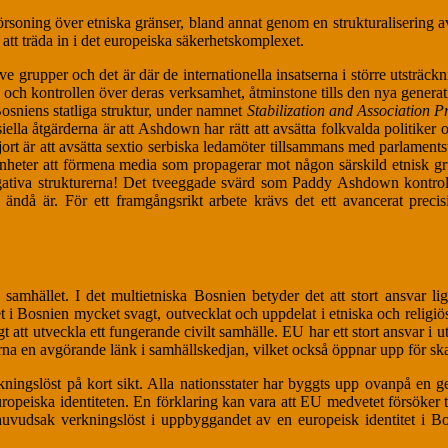
oning över etniska gränser, bland annat genom en strukturalisering av 
 att träda in i det europeiska säkerhetskomplexet.
ve grupper och det är där de internationella insatserna i större utsträck
en och kontrollen över deras verksamhet, åtminstone tills den nya gen
osniens statliga struktur, under namnet
Stabilization and Association P
la åtgärderna är att Ashdown har rätt att avsätta folkvalda politiker och 
gjort är att avsätta sextio serbiska ledamöter tillsammans med parlament
heter att förmena media som propagerar mot någon särskild etnisk gru
negativa strukturerna! Det tveeggade svärd som Paddy Ashdown kontroll
ändå är. För ett framgångsrikt arbete krävs det ett avancerat preci
amhället. I det multietniska Bosnien betyder det att stort ansvar lig
t i Bosnien mycket svagt, outvecklat och uppdelat i etniska och religiös
gt att utveckla ett fungerande civilt samhälle. EU har ett stort ansvar 
nerna en avgörande länk i samhällskedjan, vilket också öppnar upp för s
kningslöst på kort sikt. Alla nationsstater har byggts upp ovanpå en 
ropeiska identiteten. En förklaring kan vara att EU medvetet försöker 
 i huvudsak verkningslöst i uppbyggandet av en europeisk identitet i B