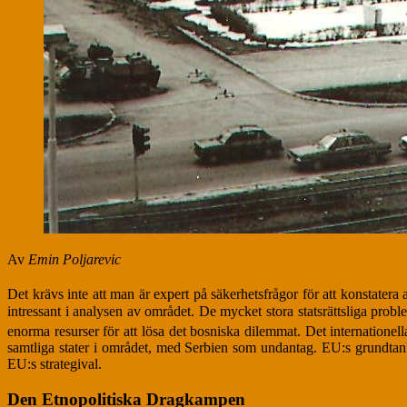
Av
Emin Poljarevic
Det krävs inte att man är expert på säkerhetsfrågor för att konstatera 
intressant i analysen av området. De mycket stora statsrättsliga pr
enorma resurser för att lösa det bosniska dilemmat. Det internationel
samtliga stater i området, med Serbien som undantag. EU:s grundtanke
EU:s strategival.
Den Etnopolitiska Dragkampen