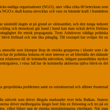
 icke-statliga organisationer (NGO), utav vilka cirka 60 betecknas som
ska NGO:s skall kunna utvecklas och vara en bärande kraft i framtidens
r nästintill slagits ut på grund av olönsamhet, och den tunga industri
eckling och demokrati går hand i hand kan man också
delvis
förklara
ottaglighet för etnisk propaganda. Trots Ashdowns väldiga politiska
blivit förfinad och inte lika påtaglig. Till exempel har oviljan för en
sk atmosfär som klumpar ihop de etniska grupperna i kluster som i de
 har de politiska ledarna ett stort intresse av att bibehålla det rådande
 relationen till de kriminella nätverken, tidigare paramilitära styrkor
krigsåren, i vissa fall har de kriminella aktörerna själva blivit en del
ta geopolitiska problemen samt en ostrukturerad och alltmer frustrerad
lla nätverk som driver illegala marknader över hela Balkan. Statens
tionerna driver medborgarna längre bort från en försoning och tro på en
ien, vilket blåser upp de etniska motsättningarna ytterligare. När man