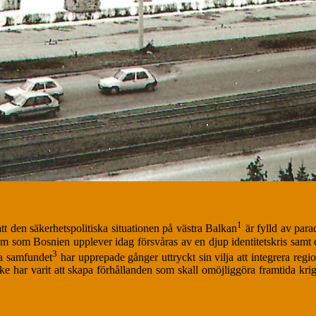
1
att den säkerhetspolitiska situationen på västra Balkan
är fylld av para
oblem som Bosnien upplever idag försvåras av en djup identitetskris sa
3
la samfundet
har upprepade gånger uttryckt sin vilja att integrera regi
 har varit att skapa förhållanden som skall omöjliggöra framtida krig 