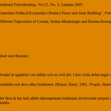
rnational Peacekeeping
, Vol.12, No. 3, Autumn 2005
adestine Political Economies Obstruct Peace and State Building”,
Pro
Different Trajectories of Croatia, Serbia-Montenegro and Bosnia-Herz
nbart som Bosnien
talet är uppdelat i en militär och en civil del. I den civila delen ingå
amhället och dess olika funktioner. (Buzan, Barry. 1991.
People, State
nder flera år har haft alltför inkompetenta bedömare involverade projekt 
ktidén.