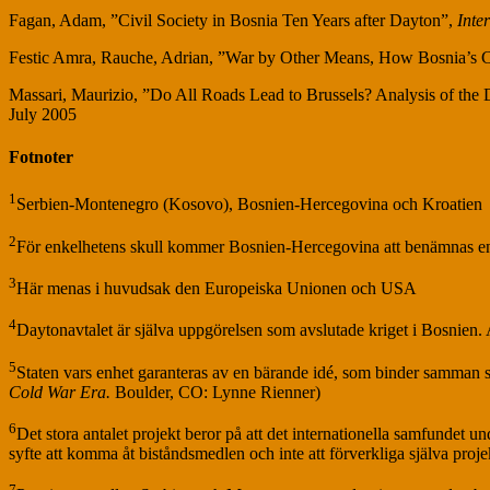
Fagan, Adam, ”Civil Society in Bosnia Ten Years after Dayton”,
Inte
Festic Amra, Rauche, Adrian, ”War by Other Means, How Bosnia’s Cl
Massari, Maurizio, ”Do All Roads Lead to Brussels? Analysis of the 
July 2005
Fotnoter
1
Serbien-Montenegro (Kosovo), Bosnien-Hercegovina och Kroatien
2
För enkelhetens skull kommer Bosnien-Hercegovina att benämnas e
3
Här menas i huvudsak den Europeiska Unionen och USA
4
Daytonavtalet är själva uppgörelsen som avslutade kriget i Bosnien. Av
5
Staten vars enhet garanteras av en bärande idé, som binder samman s
Cold War Era.
Boulder, CO: Lynne Rienner)
6
Det stora antalet projekt beror på att det internationella samfundet u
syfte att komma åt biståndsmedlen och inte att förverkliga själva proje
7