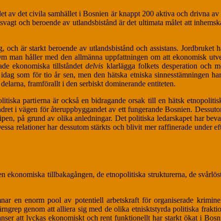
t av det civila samhället i Bosnien är knappt 200 aktiva och drivna av
r svagt och beroende av utlandsbistånd är det ultimata målet att inhem
 och är starkt beroende av utlandsbistånd och assistans. Jordbruket ha
 Om man håller med den allmänna uppfattningen om att ekonomisk utv
ade ekonomiska tillståndet
delvis
klarlägga folkets desperation och m
g idag som för tio år sen, men den hätska etniska sinnesstämningen har 
delarna, framförallt i den serbiskt dominerande entiteten.
tiska partierna är också en bidragande orsak till en hätsk etnopoliti
 hindret i vägen för återuppbyggandet av ett fungerande Bosnien. Dessutom
n, på grund av olika anledningar. Det politiska ledarskapet har bevarat
ssa relationer har dessutom stärkts och blivit mer raffinerade under efter
n ekonomiska tillbakagången, de etnopolitiska strukturerna, de svårlös
nar en enorm pool av potentiell arbetskraft för organiserade krimine
 järngrep genom att alliera sig med de olika etnisktstyrda politiska frak
ser att lyckas ekonomiskt och rent funktionellt har starkt ökat i Bosn