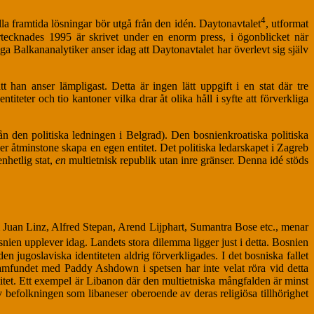
4
lla framtida lösningar bör utgå från den idén. Daytonavtalet
, utformat
rtecknades 1995 är skrivet under en enorm press, i ögonblicket när
a Balkananalytiker anser idag att Daytonavtalet har överlevt sig själv
han anser lämpligast. Detta är ingen lätt uppgift i en stat där tre
teter och tio kantoner vilka drar åt olika håll i syfte att förverkliga
ån den politiska ledningen i Belgrad). Den bosnienkroatiska politiska
ller åtminstone skapa en egen entitet. Det politiska ledarskapet i Zagreb
nhetlig stat,
en
multietnisk republik utan inre gränser. Denna idé stöds
som Juan Linz, Alfred Stepan, Arend Lijphart, Sumantra Bose etc., menar
osnien upplever idag. Landets stora dilemma ligger just i detta. Bosnien
 jugoslaviska identiteten aldrig förverkligades. I det bosniska fallet
samfundet med Paddy Ashdown i spetsen har inte velat röra vid detta
titet. Ett exempel är Libanon där den multietniska mångfalden är minst
v befolkningen som libaneser oberoende av deras religiösa tillhörighet