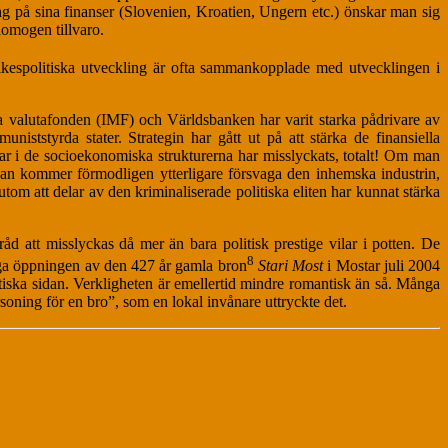
g på sina finanser (Slovenien, Kroatien, Ungern etc.) önskar man sig
homogen tillvaro.
kespolitiska utveckling är ofta sammankopplade med utvecklingen i
la valutafonden (IMF) och Världsbanken har varit starka pådrivare av
muniststyrda stater. Strategin har gått ut på att stärka de finansiella
ngar i de socioekonomiska strukturerna har misslyckats, totalt! Om man
lkan kommer förmodligen ytterligare försvaga den inhemska industrin,
tom att delar av den kriminaliserade politiska eliten har kunnat stärka
 att misslyckas då mer än bara politisk prestige vilar i potten. De
8
liga öppningen av den 427 år gamla bron
Stari Most
i Mostar juli 2004
atiska sidan. Verkligheten är emellertid mindre romantisk än så. Många
rsoning för en bro”, som en lokal invånare uttryckte det.