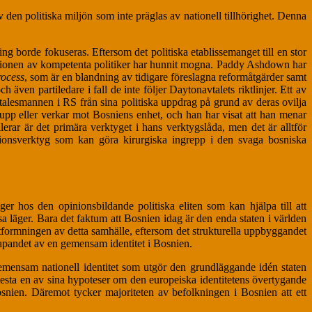
den politiska miljön som inte präglas av nationell tillhörighet. Denna
ning borde fokuseras. Eftersom det politiska etablissemanget till en stor
erationen av kompetenta politiker har hunnit mogna. Paddy Ashdown har
rocess
, som är en blandning av tidigare föreslagna reformåtgärder samt
även partiledare i fall de inte följer Daytonavtalets riktlinjer. Ett av
stalesmannen i RS från sina politiska uppdrag på grund av deras ovilja
pp eller verkar mot Bosniens enhet, och han har visat att han menar
erar är det primära verktyget i hans verktygslåda, men det är alltför
sionsverktyg som kan göra kirurgiska ingrepp i den svaga bosniska
ger hos den opinionsbildande politiska eliten som kan hjälpa till att
a läger. Bara det faktum att Bosnien idag är den enda staten i världen
i utformningen av detta samhälle, eftersom det strukturella uppbyggandet
kapandet av en gemensam identitet i Bosnien.
gemensam nationell identitet som utgör den grundläggande idén staten
testa en av sina hypoteser om den europeiska identitetens övertygande
osnien. Däremot tycker majoriteten av befolkningen i Bosnien att ett