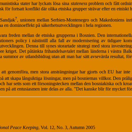
mmunistiska stater har lyckats lösa sina
stateness
problem och fått ordnin
för fortsatt konflikt där olika etniska grupper strävar efter en etniskt 
7
 Sandjak
, unionen mellan Serbien-Montenegro och Makedoniens inri
ha en dominoeffekt på säkerhetsutvecklingen i hela regionen.
evara freden mellan de etniska grupperna i Bosnien. Den internationel
utioners policy i nästintill alla fall av modernisering av tidigare kom
i utvecklingen. Denna till synes storartade strategi med stora investeri
öre kriget. Det påtänkta frihandelsavtalet mellan länderna i västra Ba
a summor av utlandsbidrag utan att man har sätt avsevärda resultat, föru
tt genomföra, men stora ansträngningar har gjorts och EU har inte råd
 på att skapa långsiktiga lösningar, men på bosniernas villkor. Den prå
e och har setts som ett försoningstecken mellan den bosniakiska och kro
ken på att entusiasmen inte delas av alla. ”Det kanske blir för mycket fö
tional Peace Keeping
, Vol. 12, No. 3, Autumn 2005