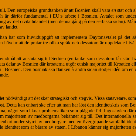
ull. Den europeiska grundtanken är att Bosnien skall vara
en
stat och a
och är därför fundamental i EU:s arbete i Bosnien. Avtalet som unde
ring av det civila lidandet (men denna gång på den serbiska sidan). Mång
av landet.
an har som huvuduppgift att implementera Daytonavtalet på det sätt 
hävdar att de pratar tre olika språk och dessutom är uppdelade i två enti
vudmål att ansluta sig till Serbien (en tanke som dessutom får stöd fr
uta delar av Bosnien där kroaterna utgör etnisk majoritet till Kroatien e
ndan i Bosnien. Den bosniakiska flanken å andra sidan stödjer idén om en e
ande.
 det nödvändigt att det sker strategiskt och stegvis. Vissa statsvetare, 
öst. Detta kan enbart ske efter att man har löst den identitetskris som B
ma, något som liknar problematiken som plågade f.d. Jugoslavien där den
m majoriteten av medborgarna bekänner sig till. Det internationella 
het enbart under styret av medborgare med en övergripande samfälld iden
 identitet som är bärare av staten. I Libanon känner sig majoriteten a