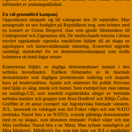
införandet av undantagstillstånd.
En väl genomförd kampanj
Oppositionen utropade sig till valsegrare den 26 september. Man
arrangerade en stor festlighet på Republikens torg, som kröntes med
en konsert av Goran Bregović (han som gjorde filmmusiken till
Underground och Zigenarnas tid). De medryckande tonerna i denna
mycket uppskattade zigenska musikform hjälpte till att skapa en
uppsluppen och karnevalsliknande stämning. Konserten utgjorde
samtidigt startskottet för en demonstrationskampanj som skulle
kulminera ett tiotal dagar senare.
Konserterna följdes av dagliga demonstrationer runtom i den
serbiska huvudstaden. Trafiken förlamades av de tusentals
demonstranter som dagligen promenerade omkring och skapade
kaos på boulevarderna. Apatin och ointresset för politik försvann
med hjälp av sång, musik och humor. Som exempel kan man nämna
en samlings-CD, som innehöll regimkritiska sånger av berömda
serbiska musiker och grupper som Bora Ðorđević och Riblja Čorba.
Graffitin är ett annat exempel: när Jugoslaviska förenade vänstern,
JUL, lanserade en valslogan som löd Folket väljer och inte NATO
(serbiska: Narod bira a ne NATO), svarade påhittiga demonstranter
med en ny slogan, som dessutom rimmade: Folket väljer och inte
Mira (serbiska: Narod bira a ne Mira). Man syftade naturligtvis på
Mira Marković, Miloševićs fru, som inte bara var JUL:s partiledare