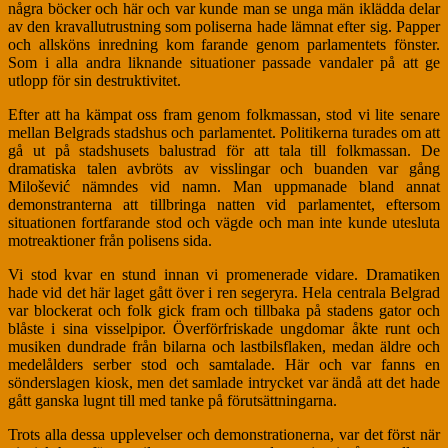
några böcker och här och var kunde man se unga män iklädda delar
av den kravallutrustning som poliserna hade lämnat efter sig. Papper
och allsköns inredning kom farande genom parlamentets fönster.
Som i alla andra liknande situationer passade vandaler på att ge
utlopp för sin destruktivitet.
Efter att ha kämpat oss fram genom folkmassan, stod vi lite senare
mellan Belgrads stadshus och parlamentet. Politikerna turades om att
gå ut på stadshusets balustrad för att tala till folkmassan. De
dramatiska talen avbröts av visslingar och buanden var gång
Milošević nämndes vid namn. Man uppmanade bland annat
demonstranterna att tillbringa natten vid parlamentet, eftersom
situationen fortfarande stod och vägde och man inte kunde utesluta
motreaktioner från polisens sida.
Vi stod kvar en stund innan vi promenerade vidare. Dramatiken
hade vid det här laget gått över i ren segeryra. Hela centrala Belgrad
var blockerat och folk gick fram och tillbaka på stadens gator och
blåste i sina visselpipor. Överförfriskade ungdomar åkte runt och
musiken dundrade från bilarna och lastbilsflaken, medan äldre och
medelålders serber stod och samtalade. Här och var fanns en
sönderslagen kiosk, men det samlade intrycket var ändå att det hade
gått ganska lugnt till med tanke på förutsättningarna.
Trots alla dessa upplevelser och demonstrationerna, var det först när