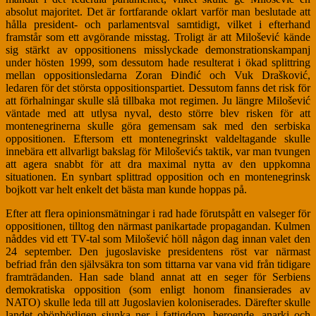
absolut majoritet. Det är fortfarande oklart varför man beslutade att
hålla president- och parlamentsval samtidigt, vilket i efterhand
framstår som ett avgörande misstag. Troligt är att Milošević kände
sig stärkt av oppositionens misslyckade demonstrationskampanj
under hösten 1999, som dessutom hade resulterat i ökad splittring
mellan oppositionsledarna Zoran Ðinđić och Vuk Drašković,
ledaren för det största oppositionspartiet. Dessutom fanns det risk för
att förhalningar skulle slå tillbaka mot regimen. Ju längre Milošević
väntade med att utlysa nyval, desto större blev risken för att
montenegrinerna skulle göra gemensam sak med den serbiska
oppositionen. Eftersom ett montenegrinskt valdeltagande skulle
innebära ett allvarligt bakslag för Miloševićs taktik, var man tvungen
att agera snabbt för att dra maximal nytta av den uppkomna
situationen. En synbart splittrad opposition och en montenegrinsk
bojkott var helt enkelt det bästa man kunde hoppas på.
Efter att flera opinionsmätningar i rad hade förutspått en valseger för
oppositionen, tilltog den närmast panikartade propagandan. Kulmen
nåddes vid ett TV-tal som Milošević höll någon dag innan valet den
24 september. Den jugoslaviske presidentens röst var närmast
befriad från den självsäkra ton som tittarna var vana vid från tidigare
framträdanden. Han sade bland annat att en seger för Serbiens
demokratiska opposition (som enligt honom finansierades av
NATO) skulle leda till att Jugoslavien koloniserades. Därefter skulle
landet obönhörligen sjunka ner i fattigdom, beroende, anarki och