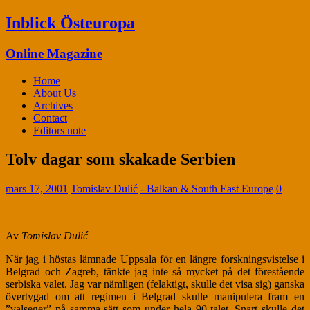
Inblick Östeuropa
Online Magazine
Home
About Us
Archives
Contact
Editors note
Tolv dagar som skakade Serbien
mars 17, 2001
Tomislav Dulić
- Balkan & South East Europe
0
Av
Tomislav Dulić
När jag i höstas lämnade Uppsala för en längre forskningsvistelse i
Belgrad och Zagreb, tänkte jag inte så mycket på det förestående
serbiska valet. Jag var nämligen (felaktigt, skulle det visa sig) ganska
övertygad om att regimen i Belgrad skulle manipulera fram en
”valseger” på samma sätt som under hela 90-talet. Snart skulle det