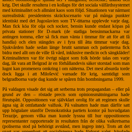
krig. Det skulle resultera i en kollaps för det sociala välfärdssystemet
med kriminalitet och allmänt kaos som följd. Situationen var närmast
surrealistisk: presidentens skräckscenario var på många punkter
identiskt med det Jugoslavien som TV-tittarna upplevde varje dag.
Man fick köa för olja och socker, bensin kunde endast köpas på
privata stationer för D-mark (de statliga bensinmackarna var
antingen tomma, eller så fick man vänta i timmar för att för att få
handla) och elen stängdes av i fyra till åtta timmar varje dag.
Sjukvården hade sedan länge brutit samman och patienterna fick
bidra med allt om de ville få vård, inklusive medicin och sängkläder!
Kriminaliteten var för övrigt något som folk hörde talas om varje
dag, låt vara att Belgrad är en förhållandevis säker storstad som man
lugnt kan promenera omkring i om nätterna. Det mest absurda torde
dock ligga i att Milošević varnade för krig, samtidigt som
belgradborna varje dag kunde se spåren från bombningarna 1999.
På valdagen visade det sig att serberna trots propagandan – eller på
grund av den – röstade precis som opinionsmätningarna hade
förutspått. Oppositionen var självklart orolig för att regimen skulle
ägna sig åt omfattande valfusk. På valnatten hade man därför satt
upp högtalare utanför Demokratiska partiets kontor på huvudgatan
Terazije, genom vilka man kunde lyssna till hur oppositionens
representanter rapporterade in resultaten från de olika valkretsarna
(poliserna stod på behörigt avstånd, men ingrep inte). Trots att det
snart var uppenbart att socialisterna hade förlorat valet, hävdade