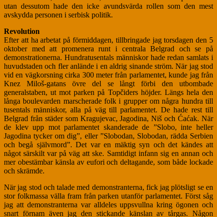
utan dessutom hade den icke avundsvärda rollen som den mest
avskydda personen i serbisk politik.
Revolution
Efter att ha arbetat på förmiddagen, tillbringade jag torsdagen den 5
oktober med att promenera runt i centrala Belgrad och se på
demonstrationerna. Hundratusentals människor hade redan samlats i
huvudstaden och fler anlände i en aldrig sinande ström. När jag stod
vid en vägkorsning cirka 300 meter från parlamentet, kunde jag från
Knez Miloš-gatans övre del se långt förbi den utbombade
generalstaben, ut mot parken på Topčiders höjder. Längs hela den
långa boulevarden marscherade folk i grupper om några hundra till
tusentals människor, alla på väg till parlamentet. De hade rest till
Belgrad från städer som Kragujevac, Jagodina, Niš och Ćaćak. När
de klev upp mot parlamentet skanderade de ”Slobo, inte heller
Jagodina tycker om dig”, eller ”Slobodan, Slobodan, rädda Serbien
och begå självmord”. Det var en mäktig syn och det kändes att
något särskilt var på väg att ske. Samtidigt infann sig en annan och
mer obestämbar känsla av eufori och deltagande, som både lockade
och skrämde.
När jag stod och talade med demonstranterna, fick jag plötsligt se en
stor folkmassa välla fram från parken utanför parlamentet. Först såg
jag att demonstranterna var alldeles uppsvullna kring ögonen och
snart förnam även jag den stickande känslan av tårgas. Någon