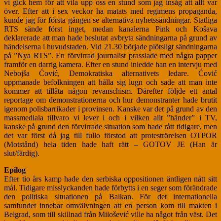
vi gick hem för att vila upp oss en stund som jag insåg att allt var
över. Efter att i sex veckor ha matats med regimens propaganda,
kunde jag för första gången se alternativa nyhetssändningar. Statliga
RTS sände först inget, medan kanalerna Pink och Košava
deklarerade att man hade beslutat avbryta sändningarna på grund av
händelserna i huvudstaden. Vid 21.30 började plötsligt sändningarna
på ”Nya RTS”. En förvirrad journalist prasslade med några papper
framför en darrig kamera. Efter en stund inledde han en intervju med
Nebojša Ćović, Demokratiska alternativets ledare. Ćović
uppmanade befolkningen att hålla sig lugn och sade att man inte
kommer att tillåta någon revanschism. Därefter följde ett antal
reportage om demonstrationerna och hur demonstranter hade brutit
igenom polisbarrikader i provinsen. Kanske var det på grund av den
massmediala tillvaro vi lever i och i vilken allt ”händer” i TV,
kanske på grund den förvirrade situation som hade rått tidigare, men
det var först då jag till fullo förstod att proteströrelsen OTPOR
(Motstånd) hela tiden hade haft rätt – GOTOV JE (Han är
slut/färdig).
Epilog
Efter tio års kamp hade den serbiska oppositionen äntligen nått sitt
mål. Tidigare misslyckanden hade förbytts i en seger som förändrade
den politiska situationen på Balkan. För det internationella
samfundet innebar omvälvningen att en person kom till makten i
Belgrad, som till skillnad från Milošević ville ha något från väst. Det