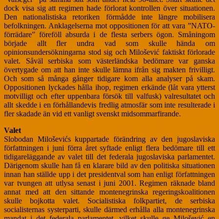
dock visa sig att regimen hade förlorat kontrollen över situationen.
Den nationalistiska retoriken förmådde inte längre mobilisera
befolkningen. Anklagelserna mot oppositionen för att vara ”NATO-
förrädare” föreföll absurda i de flesta serbers ögon. Småningom
började allt fler undra vad som skulle hända om
opinionsundersökningarna stod sig och Milošević faktiskt förlorade
valet. Såväl serbiska som västerländska bedömare var ganska
övertygade om att han inte skulle lämna ifrån sig makten frivilligt.
Och som så många gånger tidigare kom alla analyser på skam.
Oppositionen lyckades hålla ihop, regimen erkände (låt vara ytterst
motvilligt och efter uppenbara försök till valfusk) valresultatet och
allt skedde i en förhållandevis fredlig atmosfär som inte resulterade i
fler skadade än vid ett vanligt svenskt midsommarfirande.
Valet
Slobodan Miloševićs kuppartade förändring av den jugoslaviska
författningen i juni förra året syftade enligt flera bedömare till ett
tidigareläggande av valet till det federala jugoslaviska parlamentet.
Därigenom skulle han få en klarare bild av den politiska situationen
innan han ställde upp i det presidentval som han enligt författningen
var tvungen att utlysa senast i juni 2001. Regimen räknade bland
annat med att den sittande montenegrinska regeringskoalitionen
skulle bojkotta valet. Socialistiska folkpartiet, de serbiska
socialisternas systerparti, skulle därmed erhålla alla montenegrinska
mandat i det federala parlamentet, vilket skulle ge Milošević en