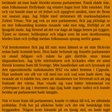
berättade att man hade försökt storma parlamentet. Panik rådde inte,
utan folkmassan förflyttade sig relativt lugnt bort från området. Här
och var kunde man se ett ledset och uppgivet ansikte, men de flesta
var snarast arga. Jag följde med strömmen till marknadsplatsen
Zeleni Venac. När jag vek av mot parlamentet, fick jag plötsligt se
en stor folksamling komma rusande rakt mot mig, förföljd av ett
ljusgrått moln. Jag förstod att det var dags att lägga benen på ryggen.
Tjutet av sirener, helikoptrar och något som lät som skottlossning
hördes klart och tydligt medan folkmassan sprang nerför gatan.
Väl hemkommen fick jag till min stora lättnad se att min flickvän
redan hade kommit hem. Hon hade befunnit sig framför parlamentet
en stund tidigare och måste ha gått därifrån strax innan
tårgasattacken. Jag lyfte telefonluren och lyckades efter ett antal
försök komma fram till Sverige. Min handledare satt och lyssnade på
den oppositionella radiokanalen B92 via nätet hemma i Uppsala.
Han undrade om allt var väl med oss och vad som hade skett. Jag
svarade att vi mådde bra, men att situationen var förvirrad och att jag
fruktade det värsta. Han visade sig vara bättre informerad via
cyberspace än jag i stormens öga (jag hade ingen radio) och kunde
berätta att parlamentet hade intagits.
När vi kom fram till parlamentet, kunde vi räkna till två, tre utbrända
polisbilar. Folk bar på allsköns bråte och det rök betänkligt från
bygganden. Någon kom bärande på en tjusig stol, en hade tagit