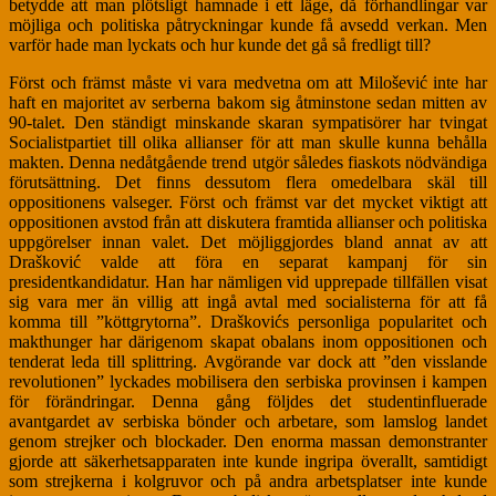
betydde att man plötsligt hamnade i ett läge, då förhandlingar var
möjliga och politiska påtryckningar kunde få avsedd verkan. Men
varför hade man lyckats och hur kunde det gå så fredligt till?
Först och främst måste vi vara medvetna om att Milošević inte har
haft en majoritet av serberna bakom sig åtminstone sedan mitten av
90-talet. Den ständigt minskande skaran sympatisörer har tvingat
Socialistpartiet till olika allianser för att man skulle kunna behålla
makten. Denna nedåtgående trend utgör således fiaskots nödvändiga
förutsättning. Det finns dessutom flera omedelbara skäl till
oppositionens valseger. Först och främst var det mycket viktigt att
oppositionen avstod från att diskutera framtida allianser och politiska
uppgörelser innan valet. Det möjliggjordes bland annat av att
Drašković valde att föra en separat kampanj för sin
presidentkandidatur. Han har nämligen vid upprepade tillfällen visat
sig vara mer än villig att ingå avtal med socialisterna för att få
komma till ”köttgrytorna”. Draškovićs personliga popularitet och
makthunger har därigenom skapat obalans inom oppositionen och
tenderat leda till splittring. Avgörande var dock att ”den visslande
revolutionen” lyckades mobilisera den serbiska provinsen i kampen
för förändringar. Denna gång följdes det studentinfluerade
avantgardet av serbiska bönder och arbetare, som lamslog landet
genom strejker och blockader. Den enorma massan demonstranter
gjorde att säkerhetsapparaten inte kunde ingripa överallt, samtidigt
som strejkerna i kolgruvor och på andra arbetsplatser inte kunde