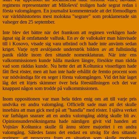
regimens representanter att Milošević troligen hade segrat redan i
första valomgången. En journalist kommenterade att det förmodligen
var världshistoriens mest molokna ”segrare” som proklamerade sin
valseger den 25 september.
Inte blev det bättre när det framkom att regimen verkligen hade
ägnat sig åt omfattande valfusk. En av de vallokaler man hänvisade
till i Kosovo, visade sig vara utbränd och hade inte använts sedan
kriget. Varje nytt avslöjande underströk bilden av att fullständig
panik rådde inom den sittande nomenklaturan. När inte ens
valkommissionen kunde hålla masken längre, försökte man rädda
vad som räddas kunde. Nu hette det att Koštunica visserligen hade
fått flest röster, men att han inte hade erhållit de femtio procent som
var nödvändiga för en seger i första valomgången. Vid det här laget
låg det ett löjets skimmer över hela föreställningen och det var
knappast någon som trodde på valkommissionen.
Inom oppositionen var man hela tiden enig om att till varje pris
undvika en andra valomgång. Officiellt sade man att det skulle
innebära att man gick med på att ”handla” med röster. I själva verket
var farhågan snarare att en andra valomgång aldrig skulle bli av.
Opinionsundersökningarna hade nämligen givit vid handen att
Vojislav Koštunica skulle få ännu större majoritet i en andra
valomgång. Således fanns det endast en utväg för den sittande
regimen: att provocera fram en situation som skulle motivera