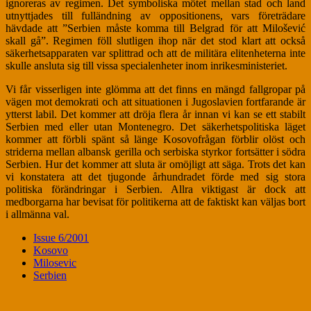
ignoreras av regimen. Det symboliska mötet mellan stad och land
utnyttjades till fulländning av oppositionens, vars företrädare
hävdade att ”Serbien måste komma till Belgrad för att Milošević
skall gå”. Regimen föll slutligen ihop när det stod klart att också
säkerhetsapparaten var splittrad och att de militära elitenheterna inte
skulle ansluta sig till vissa specialenheter inom inrikesministeriet.
Vi får visserligen inte glömma att det finns en mängd fallgropar på
vägen mot demokrati och att situationen i Jugoslavien fortfarande är
ytterst labil. Det kommer att dröja flera år innan vi kan se ett stabilt
Serbien med eller utan Montenegro. Det säkerhetspolitiska läget
kommer att förbli spänt så länge Kosovofrågan förblir olöst och
striderna mellan albansk gerilla och serbiska styrkor fortsätter i södra
Serbien. Hur det kommer att sluta är omöjligt att säga. Trots det kan
vi konstatera att det tjugonde århundradet förde med sig stora
politiska förändringar i Serbien. Allra viktigast är dock att
medborgarna har bevisat för politikerna att de faktiskt kan väljas bort
i allmänna val.
Issue 6/2001
Kosovo
Milosevic
Serbien