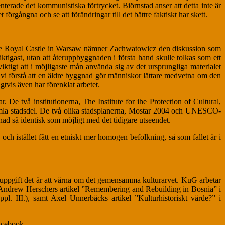
rade det kommunistiska förtrycket. Biörnstad anser att detta inte är
rgångna och se att förändringar till det bättre faktiskt har skett.
d the Royal Castle in Warsaw nämner Zachwatowicz den diskussion som
tigast, utan att återuppbyggnaden i första hand skulle tolkas som ett
iktigt att i möjligaste mån använda sig av det ursprungliga materialet
vi förstå att en äldre byggnad gör människor lättare medvetna om den
tvis även har förenklat arbetet.
ar. De två institutionerna, The Institute for ihe Protection of Cultural,
amla stadsdel. De två olika stadsplanerna, Mostar 2004 och UNESCO-
d så identisk som möjligt med det tidigare utseendet.
och istället fått en etniskt mer homogen befolkning, så som fallet är i
s uppgift det är att värna om det gemensamma kulturarvet. KuG arbetar
r Andrew Herschers artikel ”Remembering and Rebuilding in Bosnia” i
. III.), samt Axel Unnerbäcks artikel ”Kulturhistoriskt värde?” i
acebook.