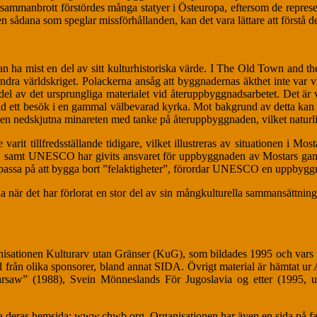
mmanbrott förstördes många statyer i Östeuropa, eftersom de represente
dana som speglar missförhållanden, kan det vara lättare att förstå det fö
 kan ha mist en del av sitt kulturhistoriska värde. I The Old Town an
dra världskriget. Polackerna ansåg att byggnadernas äkthet inte var vik
 del av det ursprungliga materialet vid återuppbyggnadsarbetet. Det är v
d ett besök i en gammal välbevarad kyrka. Mot bakgrund av detta kan 
 den nedskjutna minareten med tanke på återuppbyggnaden, vilket naturlig
rit tillfredsställande tidigare, vilket illustreras av situationen i Most
aten, samt UNESCO har givits ansvaret för uppbyggnaden av Mostars g
passa på att bygga bort ”felaktigheter”, förordar UNESCO en uppbyggna
 när det har förlorat en stor del av sin mångkulturella sammansättning 
organisationen Kulturarv utan Gränser (KuG), som bildades 1995 och var
d från olika sponsorer, bland annat SIDA. Övrigt material är hämtat u
aw” (1988), Svein Mönneslands För Jugoslavia og etter (1995, uppl
ia deras hemsida: www.chwb.org. Organisationen har även en sida på f