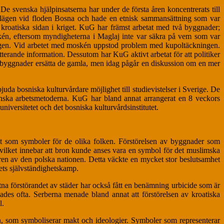
 svenska hjälpinsatserna har under de första åren koncentrerats till
lägen vid floden Bosna och hade en etnisk sammansättning som var
kroatiska sidan i kriget. KuG har främst arbetat med två byggnader;
skén, eftersom myndigheterna i Maglaj inte var säkra på vem som var
ringen. Vid arbetet med moskén uppstod problem med kupoltäckningen.
terande information. Dessutom har KuG aktivt arbetat för att politiker
a byggnader ersätta de gamla, men idag pågår en diskussion om en mer
uda bosniska kulturvårdare möjlighet till studievistelser i Sverige. De
svenska arbetsmetoderna. KuG har bland annat arrangerat en 8 veckors
niversitetet och det bosniska kulturvårdsinstitutet.
rat som symboler för de olika folken. Förstörelsen av byggnader som
, vilket innebar att bron kunde anses vara en symbol för det muslimska
påren av den polska nationen. Detta väckte en mycket stor beslutsamhet
kets självständighetskamp.
na förstörandet av städer har också fått en benämning urbicide som är
kades ofta. Serberna menade bland annat att förstörelsen av kroatiska
l.
rn, som symboliserar makt och ideologier. Symboler som representerar