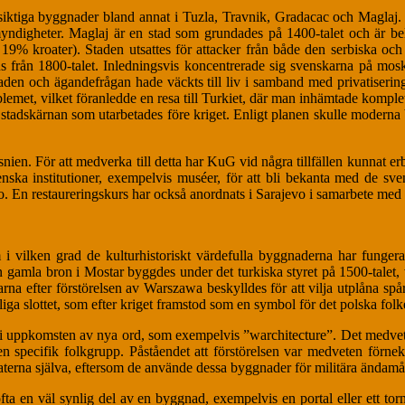
ktiga byggnader bland annat i Tuzla, Travnik, Gradacac och Maglaj. De
ndigheter. Maglaj är en stad som grundades på 1400-talet och är be
9% kroater). Staden utsattes för attacker från både den serbiska och 
us från 1800-talet. Inledningsvis koncentrerade sig svenskarna på mo
taden och ägandefrågan hade väckts till liv i samband med privatise
emet, vilket föranledde en resa till Turkiet, där man inhämtade komplet
stadskärnan som utarbetades före kriget. Enligt planen skulle modern
ien. För att medverka till detta har KuG vid några tillfällen kunnat erbj
venska institutioner, exempelvis muséer, för att bli bekanta med de 
o. En restaureringskurs har också anordnats i Sarajevo i samarbete med u
 i vilken grad de kulturhistoriskt värdefulla byggnaderna har funge
en gamla bron i Mostar byggdes under det turkiska styret på 1500-talet
arna efter förstörelsen av Warszawa beskylldes för att vilja utplåna s
iga slottet, som efter kriget framstod som en symbol för det polska fol
at i uppkomsten av nya ord, som exempelvis ”warchitecture”. Det medvet
t en specifik folkgrupp. Påståendet att förstörelsen var medveten förne
oaterna själva, eftersom de använde dessa byggnader för militära ändamå
fta en väl synlig del av en byggnad, exempelvis en portal eller ett to