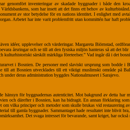
det har genomfört inventeringar av skadade byggnader i både den kro
ärldsbankens, som har insett att det finns ett behov av kulturbistånd. 
ument av stor betydelse för en nations identitet. I enlighet med avtal
gan. Arbetet har inte varit problemfritt utan kommittén har haft probl
även idéer, upplevelser och värderingar. Margareta Biörnstad, ordföran
ara årsringar och se till att den fysiska miljön hanteras så att det blir
ch kulturhistoriskt särskilt märkliga företeelser.” Vad ingår då i det bosn
turarvet i Bosnien. De personer med slaviskt ursprung som bodde i B
de till att Bosnien utvecklades till ett viktigt muslimskt område på 
 under deras administration byggdes Nationalmuseet i Sarajevo.
hänsyn för byggnadernas autenticitet. Mot bakgrund av detta har man dra
vien och därefter i Bosnien, kan ha bidragit. En annan förklaring som i
alet om vilka principer och metoder som skulle brukas vid restaurering a
erial till gamla byggnader. Sammantaget hade resultatet inte blivit bra
märksamhet. Det svaga intresset för bevarande, samt kriget, har också r