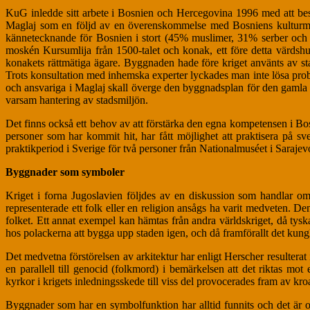
KuG inledde sitt arbete i Bosnien och Hercegovina 1996 med att besi
Maglaj som en följd av en överenskommelse med Bosniens kulturmy
kännetecknande för Bosnien i stort (45% muslimer, 31% serber och 1
moskén Kursumlija från 1500-talet och konak, ett före detta värdsh
konakets rättmätiga ägare. Byggnaden hade före kriget använts av s
Trots konsultation med inhemska experter lyckades man inte lösa probl
och ansvariga i Maglaj skall överge den byggnadsplan för den gamla 
varsam hantering av stadsmiljön.
Det finns också ett behov av att förstärka den egna kompetensen i Bosn
personer som har kommit hit, har fått möjlighet att praktisera på s
praktikperiod i Sverige för två personer från Nationalmuséet i Sarajev
Byggnader som symboler
Kriget i forna Jugoslavien följdes av en diskussion som handlar om
representerade ett folk eller en religion ansågs ha varit medveten. D
folket. Ett annat exempel kan hämtas från andra världskriget, då tysk
hos polackerna att bygga upp staden igen, och då framförallt det kungl
Det medvetna förstörelsen av arkitektur har enligt Herscher resulter
en parallell till genocid (folkmord) i bemärkelsen att det riktas mo
kyrkor i krigets inledningsskede till viss del provocerades fram av kr
Byggnader som har en symbolfunktion har alltid funnits och det är o