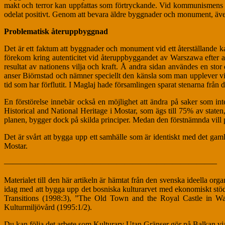
makt och terror kan uppfattas som förtryckande. Vid kommunismens sa
odelat positivt. Genom att bevara äldre byggnader och monument, även så
Problematisk återuppbyggnad
Det är ett faktum att byggnader och monument vid ett återställande
förekom kring autenticitet vid återuppbyggandet av Warszawa efter an
resultat av nationens vilja och kraft. Å andra sidan användes en stor
anser Biörnstad och nämner speciellt den känsla som man upplever vi
tid som har förflutit. I Maglaj hade församlingen sparat stenarna från
En förstörelse innebär också en möjlighet att ändra på saker som inte va
Historical and National Heritage i Mostar, som ägs till 75% av st
planen, bygger dock på skilda principer. Medan den förstnämnda vill 
Det är svårt att bygga upp ett samhälle som är identiskt med det gamla
Mostar.
——————————————————————————–
Materialet till den här artikeln är hämtat från den svenska ideella 
idag med att bygga upp det bosniska kulturarvet med ekonomiskt stö
Transitions (1998:3), ”The Old Town and the Royal Castle in Wars
Kulturmiljövård (1995:1/2).
Du kan följa det arbete som Kulturarv Utan Gränser gör på Balkan v