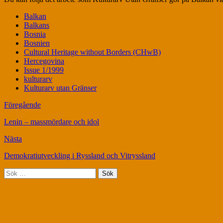
Balkan
Balkans
Bosnia
Bosnien
Cultural Heritage without Borders (CHwB)
Hercegovina
Issue 1/1999
kulturarv
Kulturarv utan Gränser
Föregående
Lenin – massmördare och idol
Nästa
Demokratiutveckling i Ryssland och Vitryssland
Sök
efter: