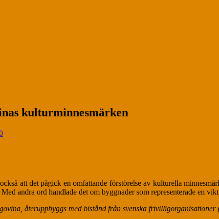
inas kulturminnesmärken
0
et också att det pågick en omfattande förstörelse av kulturella minne
rat. Med andra ord handlade det om byggnader som representerade en vikt
egovina, återuppbyggs med bistånd från svenska frivilligorganisatione