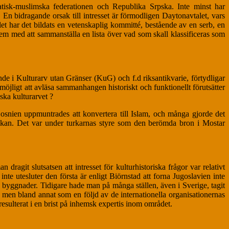
atisk-muslimska federationen och Republika Srpska. Inte minst har
En bidragande orsak till intresset är förmodligen Daytonavtalet, vars
et har det bildats en vetenskaplig kommitté, bestående av en serb, en
em med att sammanställa en lista över vad som skall klassificeras som
de i Kulturarv utan Gränser (KuG) och f.d riksantikvarie, förtydligar
 möjligt att avläsa sammanhangen historiskt och funktionellt förutsätter
iska kulturarvet ?
osnien uppmuntrades att konvertera till Islam, och många gjorde det
Balkan. Det var under turkarnas styre som den berömda bron i Mostar
git slutsatsen att intresset för kulturhistoriska frågor var relativt
nte utesluter den första är enligt Biörnstad att forna Jugoslavien inte
v byggnader. Tidigare hade man på många ställen, även i Sverige, tagit
, men bland annat som en följd av de internationella organisationernas
esulterat i en brist på inhemsk expertis inom området.