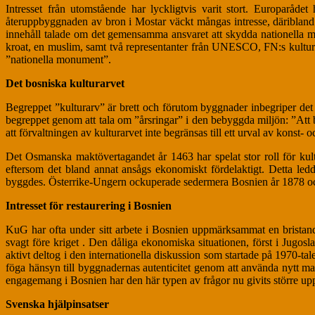
Intresset från utomstående har lyckligtvis varit stort. Europarå
återuppbyggnaden av bron i Mostar väckt mångas intresse, däribland V
innehåll talade om det gemensamma ansvaret att skydda nationella mon
kroat, en muslim, samt två representanter från UNESCO, FN:s kulturor
”nationella monument”.
Det bosniska kulturarvet
Begreppet ”kulturarv” är brett och förutom byggnader inbegriper det 
begreppet genom att tala om ”årsringar” i den bebyggda miljön: ”Att bev
att förvaltningen av kulturarvet inte begränsas till ett urval av konst- o
Det Osmanska maktövertagandet år 1463 har spelat stor roll för kul
eftersom det bland annat ansågs ekonomiskt fördelaktigt. Detta led
byggdes. Österrike-Ungern ockuperade sedermera Bosnien år 1878 och
Intresset för restaurering i Bosnien
KuG har ofta under sitt arbete i Bosnien uppmärksammat en bristande 
svagt före kriget . Den dåliga ekonomiska situationen, först i Jugosla
aktivt deltog i den internationella diskussion som startade på 1970-t
föga hänsyn till byggnadernas autenticitet genom att använda nytt mat
engagemang i Bosnien har den här typen av frågor nu givits större upp
Svenska hjälpinsatser