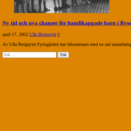
Ny tid och nya chanser för handikappade barn i Rys
april 17, 2002
Ulla Bergqvist
0
Av Ulla Bergqvist Fyrisgården har tillsammans med en rad samarbets­par
Sök
efter: