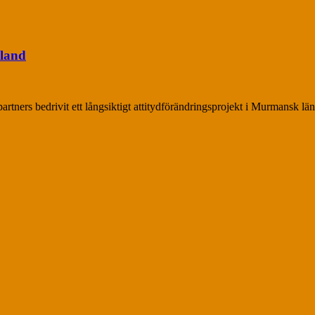
sland
tners bedrivit ett långsiktigt attitydförändrings­projekt i Murmansk län