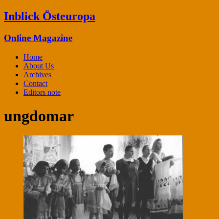
Inblick Östeuropa
Online Magazine
Home
About Us
Archives
Contact
Editors note
ungdomar