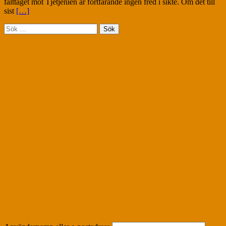
fälttåget mot Tjetjenien är fortfarande ingen fred i sikte. Om det till
sist
[…]
Sök
efter: