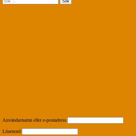
Sök
efter:
Användarnamn eller e-postadress
Lösenord